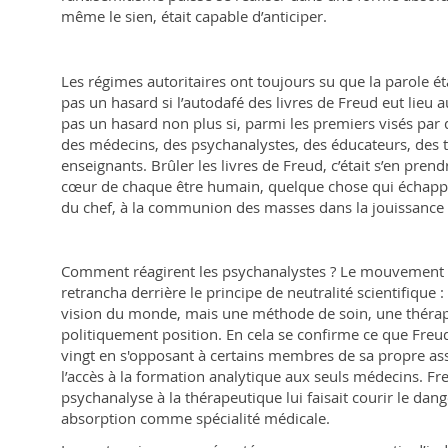
même le sien, était capable d’anticiper.
Les régimes autoritaires ont toujours su que la parole éta
pas un hasard si l’autodafé des livres de Freud eut lieu 
pas un hasard non plus si, parmi les premiers visés par d
des médecins, des psychanalystes, des éducateurs, des tr
enseignants. Brûler les livres de Freud, c’était s’en prendr
cœur de chaque être humain, quelque chose qui échappe à
du chef, à la communion des masses dans la jouissanc
Comment réagirent les psychanalystes ? Le mouvement a
retrancha derrière le principe de neutralité scientifique 
vision du monde, mais une méthode de soin, une thérapeu
politiquement position. En cela se confirme ce que Freud
vingt en s'opposant à certains membres de sa propre ass
l’accès à la formation analytique aux seuls médecins. Fre
psychanalyse à la thérapeutique lui faisait courir le dan
absorption comme spécialité médicale.