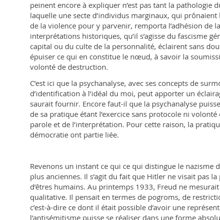
peinent encore à expliquer n’est pas tant la pathologie d
laquelle une secte d’individus marginaux, qui prônaient l
de la violence pour y parvenir, remporta l’adhésion de l
interprétations historiques, qu’il s’agisse du fascisme g
capital ou du culte de la personnalité, éclairent sans 
épuiser ce qui en constitue le nœud, à savoir la soumiss
volonté de destruction.
C’est ici que la psychanalyse, avec ses concepts de surm
d’identification à l’idéal du moi, peut apporter un éclairag
saurait fournir. Encore faut-il que la psychanalyse puisse
de sa pratique étant l’exercice sans protocole ni volonté
parole et de l’interprétation. Pour cette raison, la pratiq
démocratie ont partie liée.
Revenons un instant ce qui ce qui distingue le nazisme 
plus anciennes. Il s’agit du fait que Hitler ne visait pas l
d’êtres humains. Au printemps 1933, Freud ne mesurait 
qualitative. Il pensait en termes de pogroms, de restricti
c’est-à-dire ce dont il était possible d’avoir une représen
l’antisémitisme puisse se réaliser dans une forme absolu