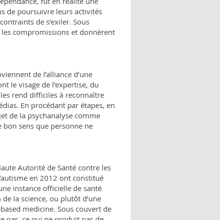
épendance, fut en réalité une
s de poursuivre leurs activités
contraints de s’exiler. Sous
tes les compromissions et donnèrent
iennent de l’alliance d’une
ont le visage de l’expertise, du
 les rend difficiles à reconnaître
médias. En procédant par étapes, en
rejet de la psychanalyse comme
e bon sens que personne ne
aute Autorité de Santé contre les
’autisme en 2012 ont constitué
ne instance officielle de santé
de la science, ou plutôt d’une
-based medicine
. Sous couvert de
e pas, ce qui ne produit pas de