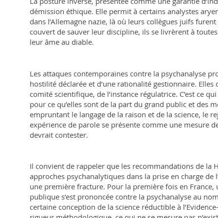
La posture inverse, présentée comme une garantie d’ind
démission éthique. Elle permit à certains analystes aryen
dans l’Allemagne nazie, là où leurs collègues juifs furent 
couvert de sauver leur discipline, ils se livrèrent à tou
leur âme au diable.
Les attaques contemporaines contre la psychanalyse prov
hostilité déclarée et d’une rationalité gestionnaire. Elles 
comité scientifique, de l’instance régulatrice. C’est ce qui
pour ce qu’elles sont de la part du grand public et des 
empruntant le langage de la raison et de la science, le 
expérience de parole se présente comme une mesure d
devrait contester.
Il convient de rappeler que les recommandations de la H
approches psychanalytiques dans la prise en charge de l
une première fracture. Pour la première fois en France, u
publique s’est prononcée contre la psychanalyse au nom 
certaine conception de la science réductible à l’
Evidence
rigueur méthodologique, ce qui ne se mesure pas n’exist